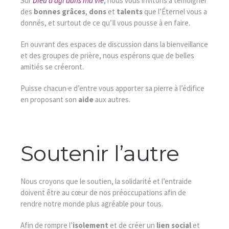
Sur
Dieu a agi dans ma vie
, nous vous invitons à témoigner
des
bonnes grâces
,
dons
et
talents
que l’Éternel vous a
donnés, et surtout de ce qu’Il vous pousse à en faire.
En ouvrant des espaces de discussion dans la bienveillance
et des groupes de prière, nous espérons que de belles
amitiés se créeront.
Puisse chacun·e d’entre vous apporter sa pierre à l’édifice
en proposant son
aide
aux autres.
Soutenir l’autre
Nous croyons que le soutien, la solidarité et l’entraide
doivent être au cœur de nos préoccupations afin de
rendre notre monde plus agréable pour tous.
Afin de rompre l’
isolement
et de créer un
lien social
et