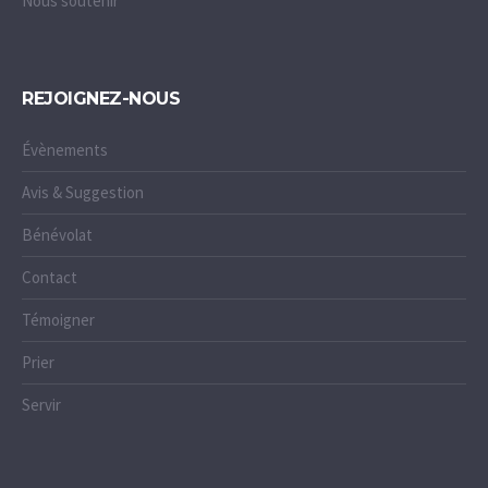
Nous soutenir
REJOIGNEZ-NOUS
Évènements
Avis & Suggestion
Bénévolat
Contact
Témoigner
Prier
Servir