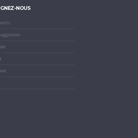
IGNEZ-NOUS
ments
 Suggestion
lat
t
ner