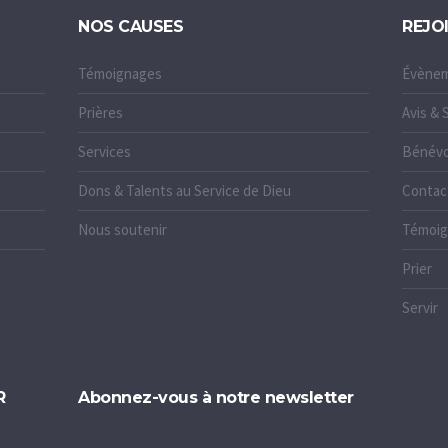
NOS CAUSES
REJO
Témoignages
Évène
Prières
Avis &
Services
Bénévo
Dons & Talents au Service de Dieu
Contac
Nous soutenir
Témoig
Prier
Servir
R
Abonnez-vous à notre newsletter