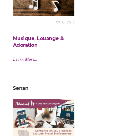
5
0
Musique, Louange &
Témoignages
Adoration
Explications des témoignages.
Learn More...
Learn More...
Senan