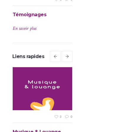
Témoignages
Prières
En savoir plus
En savoir plus
Liens rapides
3
0
0
Musique & Louange
Je partage une prière