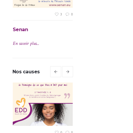
3
0
Senan
En savoir plus...
Nos causes
0
0
0