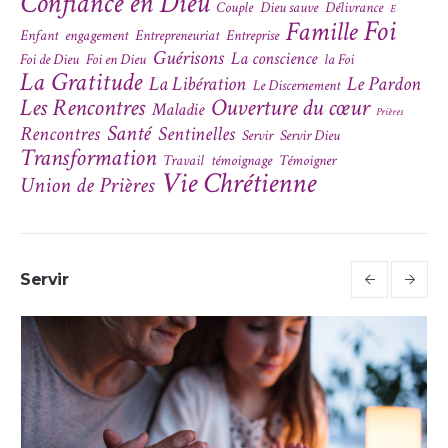
Confiance en Dieu
Couple
Dieu sauve
Délivrance
E
Foi
Famille
Enfant
engagement
Entrepreneuriat
Entreprise
Guérisons
La conscience
Foi de Dieu
Foi en Dieu
la Foi
La Gratitude
La Libération
Le Pardon
Le Discernement
Les Rencontres
Ouverture du cœur
Maladie
Prières
Santé
Rencontres
Sentinelles
Servir
Servir Dieu
Transformation
Travail
témoignage
Témoigner
Vie Chrétienne
Union de Prières
Servir