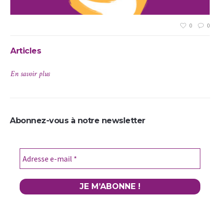
0
0
0
Articles
Av
En savoir plus
En 
Abonnez-vous à notre newsletter