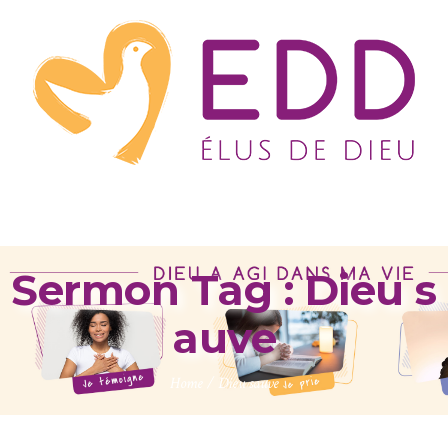
Sermon Tag :
Dieu s
auve
Home
/
Dieu sauve