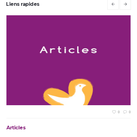
Liens rapides
0
0
0
Articles
Av