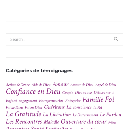
Catégories de témoignages
Amour
Action de Grâce
Aide de Dieu
Amour de Dieu
Appel de Dieu
Confiance en Dieu
Couple
Dieu sauve
Délivrance
E
Foi
Famille
Enfant
engagement
Entrepreneuriat
Entreprise
Guérisons
La conscience
Foi de Dieu
Foi en Dieu
la Foi
La Gratitude
La Libération
Le Pardon
Le Discernement
Les Rencontres
Ouverture du cœur
Maladie
Prières
Santé
Rencontres
Sentinelles