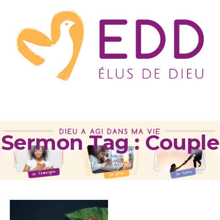
Sermon Tag :
Couple
Home
/
Couple