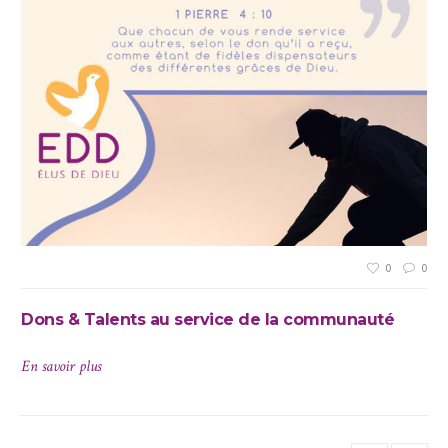
0
0
0
Dons & Talents au service de la communauté
Di
En savoir plus
En 