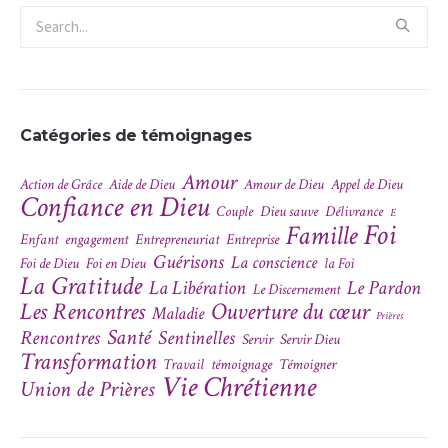
Catégories de témoignages
Amour
Action de Grâce
Aide de Dieu
Amour de Dieu
Appel de Dieu
Confiance en Dieu
Couple
Dieu sauve
Délivrance
E
Foi
Famille
Enfant
engagement
Entrepreneuriat
Entreprise
Guérisons
La conscience
Foi de Dieu
Foi en Dieu
la Foi
La Gratitude
La Libération
Le Pardon
Le Discernement
Les Rencontres
Ouverture du cœur
Maladie
Prières
Santé
Rencontres
Sentinelles
Servir
Servir Dieu
Transformation
Travail
témoignage
Témoigner
Vie Chrétienne
Union de Prières