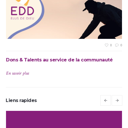
0
0
0
Dons & Talents au service de la communauté
Di
En savoir plus
En 
Liens rapides