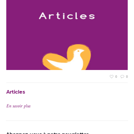
0
0
0
Articles
Av
En savoir plus
En 