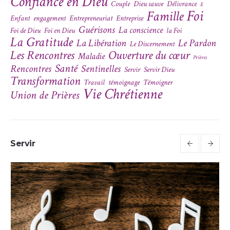
Confiance en Dieu
Couple
Dieu sauve
Délivrance
E
Foi
Famille
Enfant
engagement
Entrepreneuriat
Entreprise
Guérisons
La conscience
Foi de Dieu
Foi en Dieu
la Foi
La Gratitude
La Libération
Le Pardon
Le Discernement
Les Rencontres
Ouverture du cœur
Maladie
Prières
Santé
Rencontres
Sentinelles
Servir
Servir Dieu
Transformation
Travail
témoignage
Témoigner
Vie Chrétienne
Union de Prières
Servir