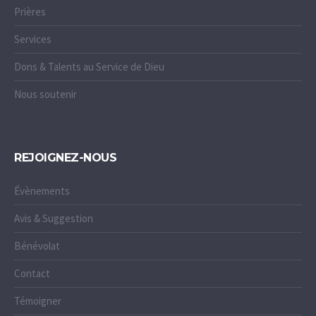
Prières
Services
Dons & Talents au Service de Dieu
Nous soutenir
REJOIGNEZ-NOUS
Évènements
Avis & Suggestion
Bénévolat
Contact
Témoigner