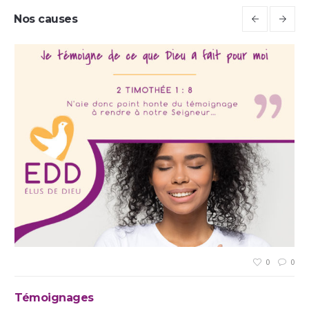
Nos causes
0
0
Témoignages
Pr