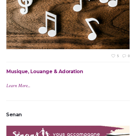
5
0
Musique, Louange & Adoration
T
Ex
Learn More...
Lea
Senan