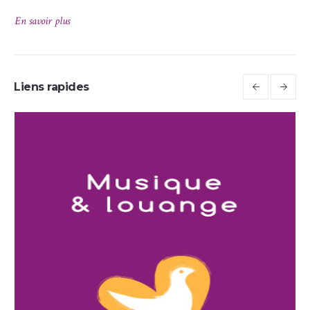
En savoir plus
En 
Liens rapides