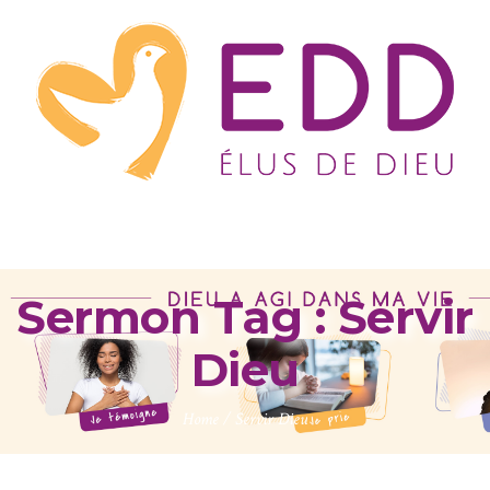
Sermon Tag :
Servir
Dieu
Home
/
Servir Dieu